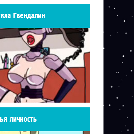
укла Гвендалин
ья личность