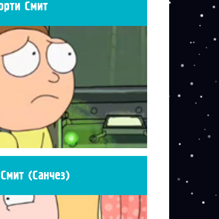
орти Смит
 Смит (Санчез)