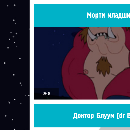
Морти младш
0
Доктор Блуум [dr 