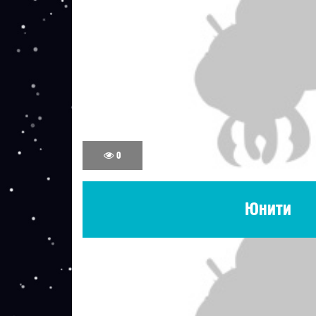
0
Юнити