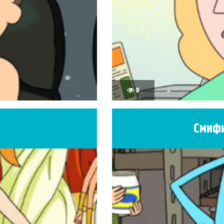
0
Смифи