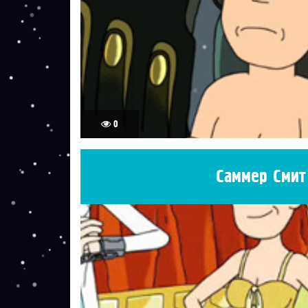
0
Саммер Смит