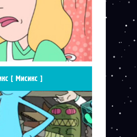
кс [ Мисикс ]