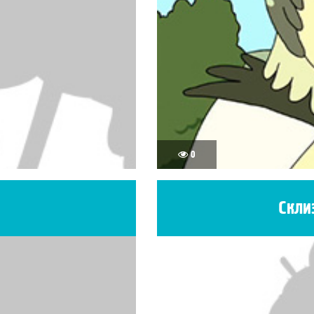
0
Скли