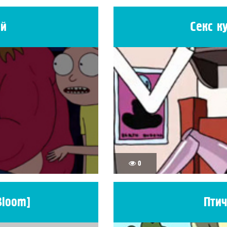
ий
Секс к
0
Bloom]
Птич