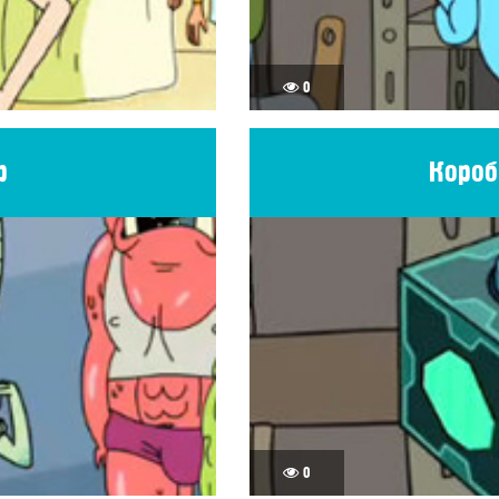
0
р
Короб
0