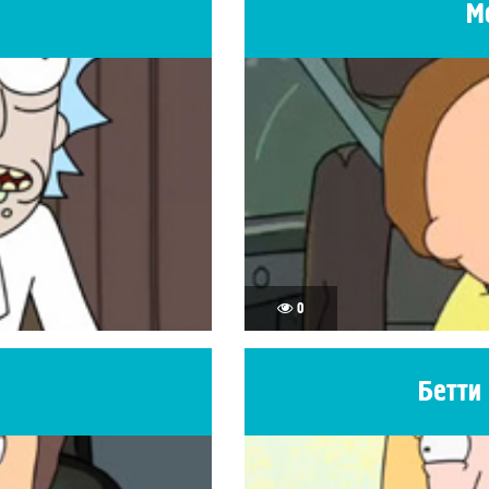
М
0
Бетти