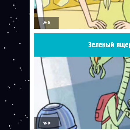
0
Зеленый яще
0