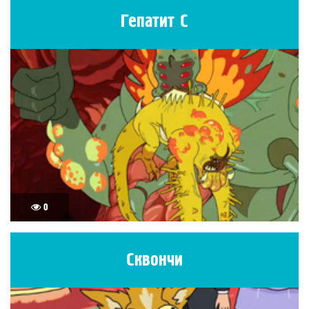
Гепатит С
0
Сквончи