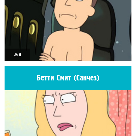
0
Бетти Смит (Санчез)