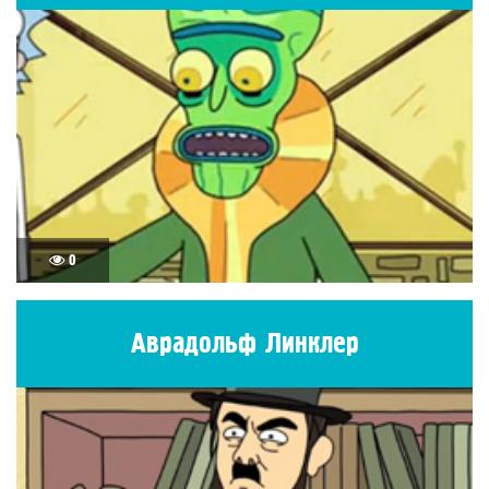
0
Аврадольф Линклер