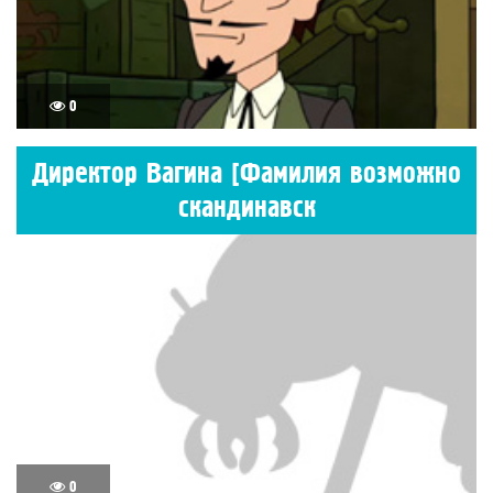
0
Директор Вагина [Фамилия возможно
скандинавск
0