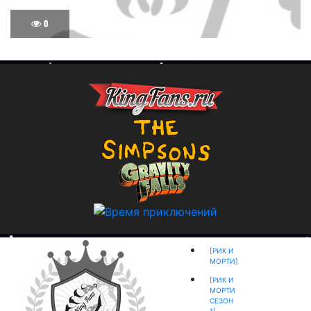
0
[РИК И
МОРТИ]
[РИК И
МОРТИ
СЕЗОН