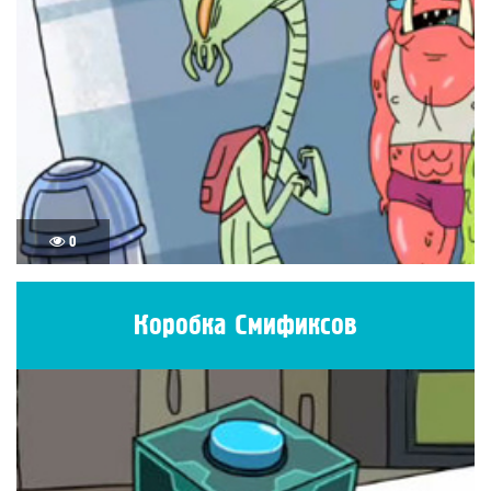
0
Коробка Смификсов