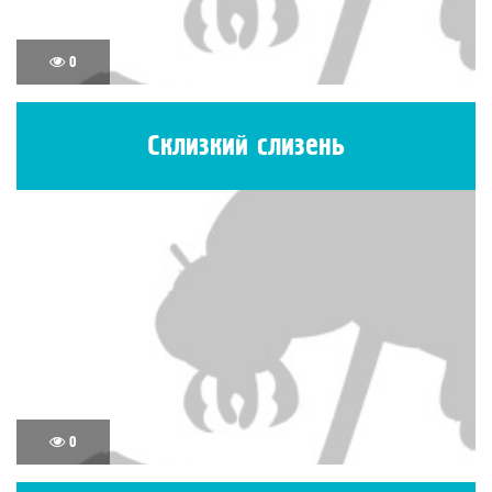
0
Склизкий слизень
0