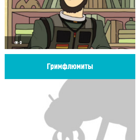
0
Гримфлюмиты