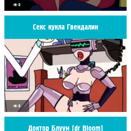
0
Секс кукла Гвендалин
0
Доктор Блуум [dr Bloom]