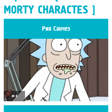
MORTY CHARACTES ]
Рик Санчез
0