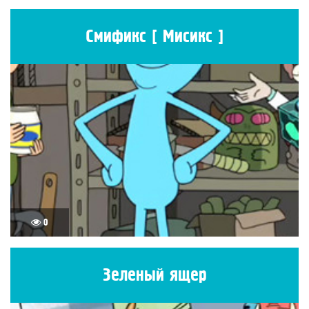
Смификс [ Мисикс ]
0
Зеленый ящер