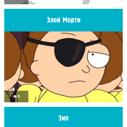
Злой Морти
0
Зип