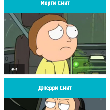
Морти Смит
0
Джерри Смит