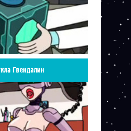
укла Гвендалин