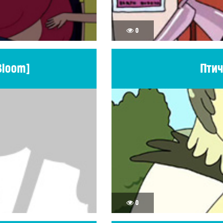
0
Bloom]
Птич
0