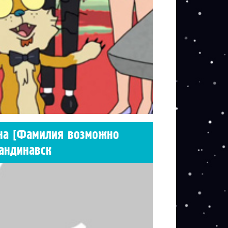
на [Фамилия возможно
андинавск