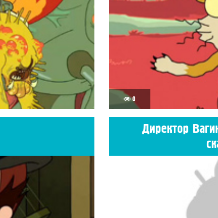
0
Директор Ваги
ск