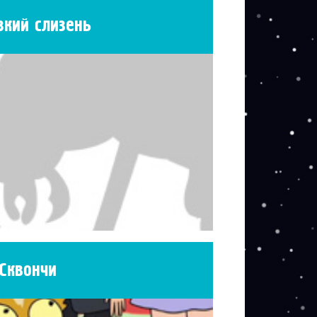
зкий слизень
Сквончи