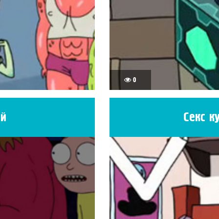
0
ий
Секс к