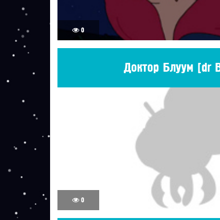
0
Доктор Блуум [dr 
0