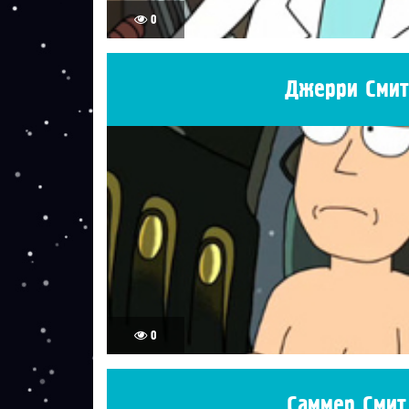
0
Джерри Смит
0
Саммер Смит