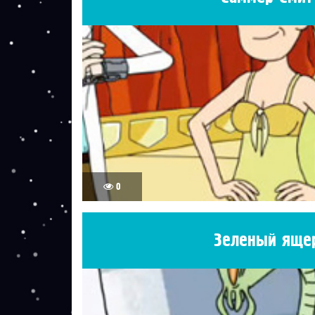
0
Зеленый яще