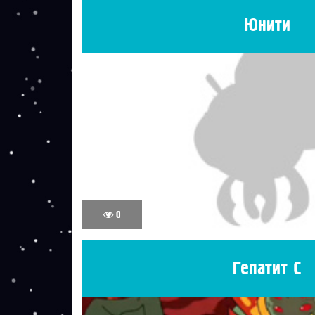
Юнити
0
Гепатит С