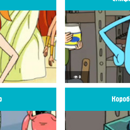
0
р
Короб