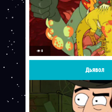
0
Дьявол