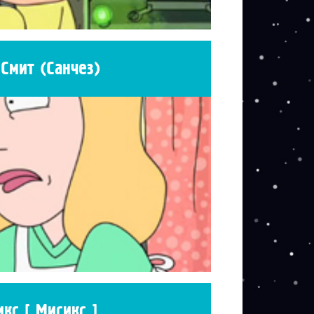
 Смит (Санчез)
кс [ Мисикс ]