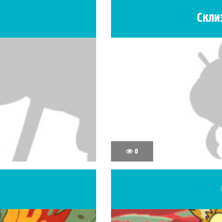
Скли
0