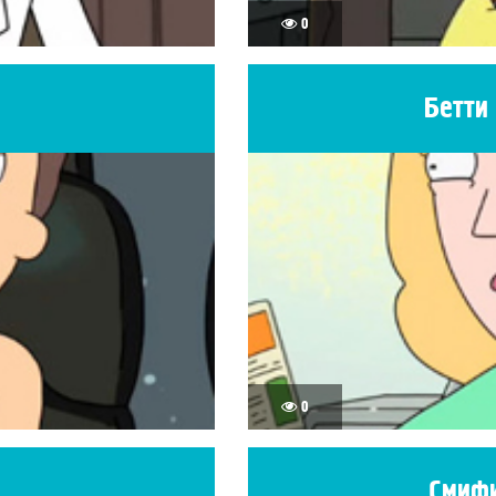
0
Бетти
0
Смифи