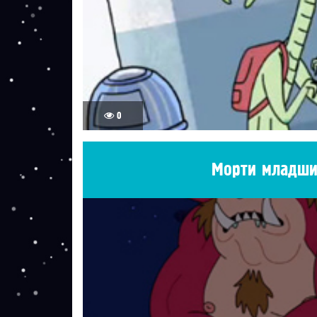
0
Морти младш