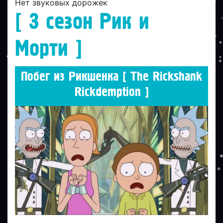
Нет звуковых дорожек
[ 3 сезон Рик и
Морти ]
Побег из Рикшенка [ The Rickshank
Rickdemption ]