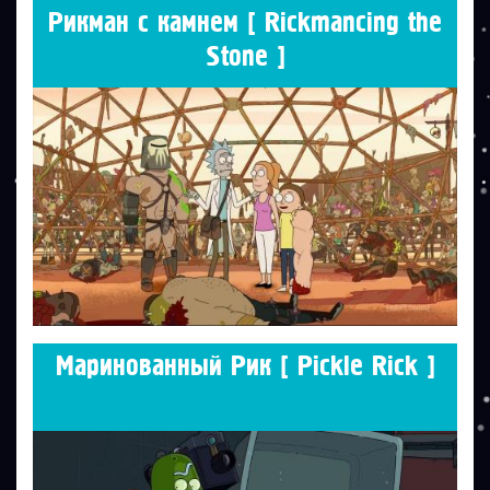
Рикман с камнем [ Rickmancing the
Stone ]
Маринованный Рик [ Pickle Rick ]