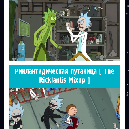
Риклантидическая путаница [ The
Ricklantis Mixup ]