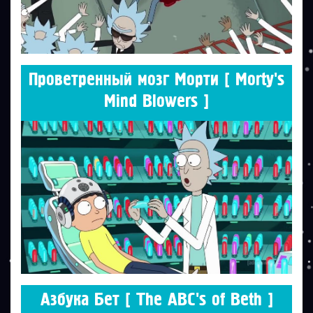
Проветренный мозг Морти [ Morty's
Mind Blowers ]
Азбука Бет [ The ABC's of Beth ]