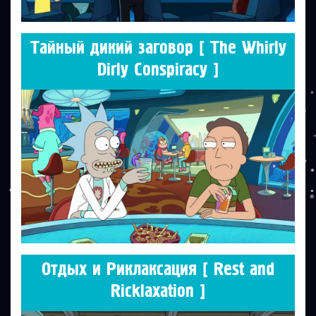
Тайный дикий заговор [ The Whirly
Dirly Conspiracy ]
Отдых и Риклаксация [ Rest and
Ricklaxation ]