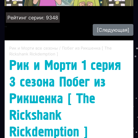
Рейтинг серии: 9348
'
'
[Следующая]
Рик и Морти все сезоны
/ Побег из Рикшенка [ The
Rickshank Rickdemption ]
Рик и Морти 1 серия
3 сезона Побег из
Рикшенка [ The
Rickshank
Rickdemption ]