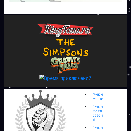
[РИК И
МОРТИ]
[РИК И
МОРТИ
СЕЗОН
1]
[РИК И