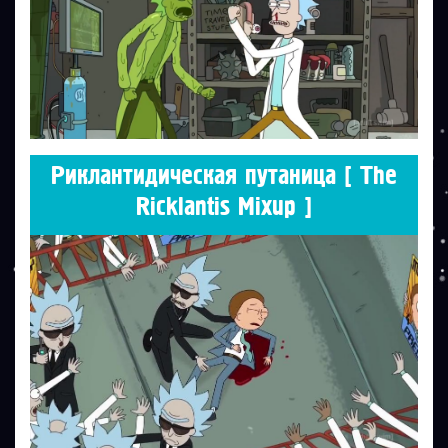
Риклантидическая путаница [ The
Ricklantis Mixup ]