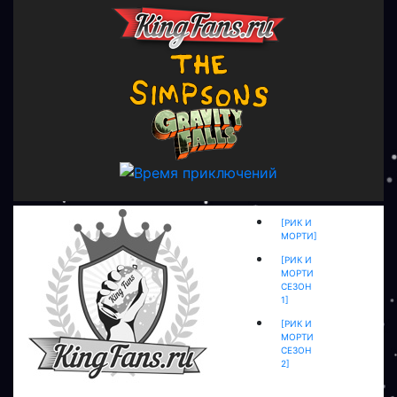
[РИК И
МОРТИ]
[РИК И
МОРТИ
СЕЗОН
1]
[РИК И
МОРТИ
СЕЗОН
2]