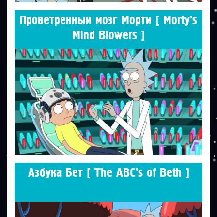
Проветренный мозг Морти [ Morty's
Mind Blowers ]
Азбука Бет [ The ABC's of Beth ]