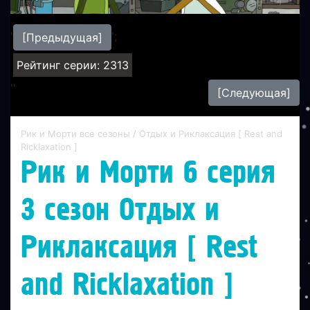
'
';
[Предыдущая]
Рейтинг серии: 2313
'
'
[Следующая]
Рик и Морти все сезоны
/ Отдых и Риклаксация [ Rest and
Ricklaxation ]
Рик и Морти 6 серия
3 сезон Отдых и
Риклаксация [ Rest
and Ricklaxation ]