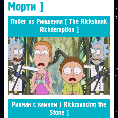
Морти ]
Побег из Рикшенка [ The Rickshank
Rickdemption ]
Рикман с камнем [ Rickmancing the
Stone ]